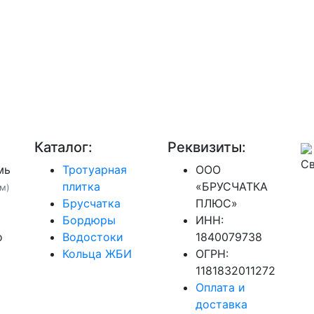
Каталог:
Реквизиты:
Св
мь
Тротуарная
ООО
плитка
«БРУСЧАТКА
м)
Брусчатка
ПЛЮС»
Бордюры
ИНН:
о
Водостоки
1840079738
Кольца ЖБИ
ОГРН:
1181832011272
Оплата и
доставка