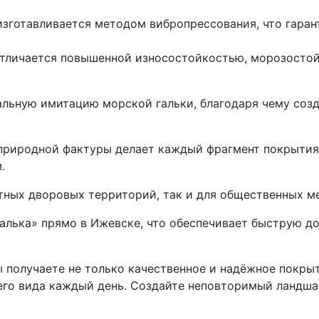
 изготавливается методом вибропрессования, что гара
 отличается повышенной износостойкостью, морозост
кальную имитацию морской гальки, благодаря чему соз
природной фактуры делает каждый фрагмент покрытия 
.
стных дворовых территорий, так и для общественных 
алька» прямо в Ижевске, что обеспечивает быструю д
ы получаете не только качественное и надёжное покры
него вида каждый день. Создайте неповторимый ландша