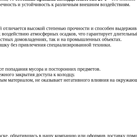
овечность и устойчивость к различным внешним воздействиям.
 отличается высокой степенью прочности и способен выдержива
к воздействию атмосферных осадков, что гарантирует длительны
астных домовладениях, так и на промышленных объектах.
ышку без привлечения специализированной техники.
от попадания мусора и посторонних предметов.
ежного закрытия доступа к колодцу.
тым материалом, не оказывает негативного влияния на окружаю
ке, обратившись в нашу компанию или оформив доставку прмо 