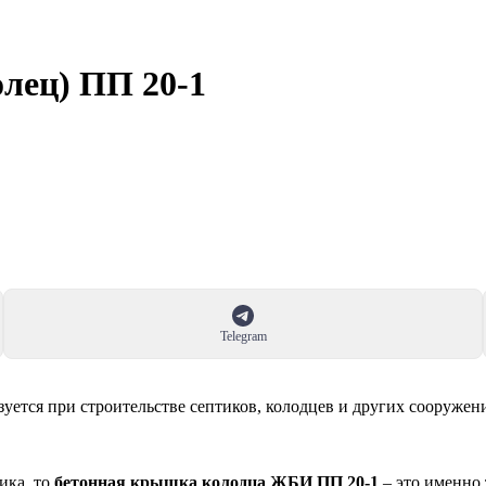
лец) ПП 20-1
Telegram
зуется при строительстве септиков, колодцев и других сооружен
ика, то
бетонная крышка колодца ЖБИ ПП 20-1
– это именно 